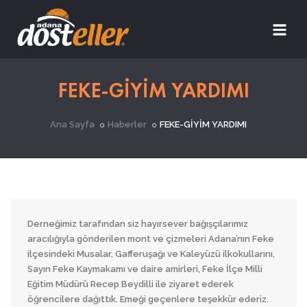
FEKE-GİYİM YARDIMI
Ana Sayfa
Haberler
FEKE-GİYİM YARDIMI
Derneğimiz tarafından siz hayırsever bağışçılarımız
aracılığıyla gönderilen mont ve çizmeleri Adana’nın Feke
ilçesindeki Musalar, Gafferuşağı ve Kaleyüzü ilkokullarını,
Sayın Feke Kaymakamı ve daire amirleri, Feke İlçe Milli
Eğitim Müdürü Recep Beydilli ile ziyaret ederek
öğrencilere dağıttık. Emeği geçenlere teşekkür ederiz.