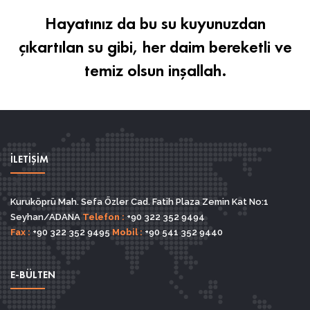
Hayatınız da bu su kuyunuzdan
çıkartılan su gibi, her daim bereketli ve
temiz olsun inşallah.
İLETİŞİM
Kuruköprü Mah. Sefa Özler Cad. Fatih Plaza Zemin Kat No:1
Seyhan/ADANA
Telefon :
+90 322 352 9494
Fax :
+90 322 352 9495
Mobil :
+90 541 352 9440
E-BÜLTEN