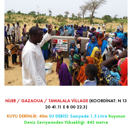
NİJER / GAZAOUA / TAWALALA VİLLAGE
(KOORDİNAT: N 13
20 41.11 E 8 00 22.3)
KUYU DERİNLİK: 40m
SU DEBİSİ: Saniyede 1,5 Litre
Kuyunun
Deniz Seviyesinden Yüksekliği: 445 metre