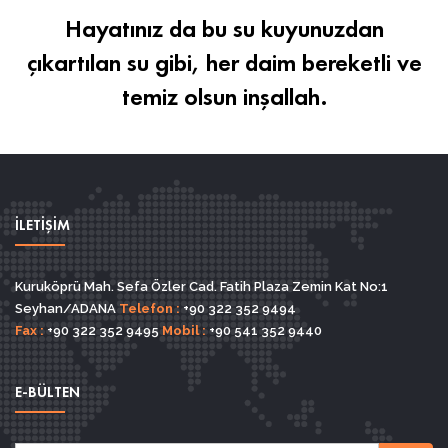
Hayatınız da bu su kuyunuzdan
çıkartılan su gibi, her daim bereketli ve
temiz olsun inşallah.
İLETİŞİM
Kuruköprü Mah. Sefa Özler Cad. Fatih Plaza Zemin Kat No:1
Seyhan/ADANA
Telefon :
+90 322 352 9494
Fax :
+90 322 352 9495
Mobil :
+90 541 352 9440
E-BÜLTEN