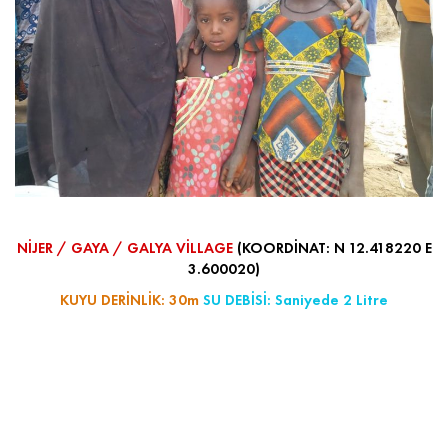
NİJER / GAYA / GALYA VİLLAGE
(KOORDİNAT: N 12.418220 E
3.600020)
KUYU DERİNLİK: 30m
SU DEBİSİ: Saniyede 2 Litre