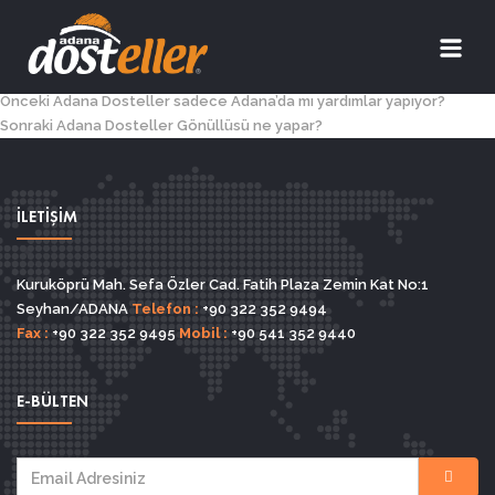
Önceki
Adana Dosteller sadece Adana’da mı yardımlar yapıyor?
Sonraki
Adana Dosteller Gönüllüsü ne yapar?
İLETİŞİM
Kuruköprü Mah. Sefa Özler Cad. Fatih Plaza Zemin Kat No:1
Seyhan/ADANA
Telefon :
+90 322 352 9494
Fax :
+90 322 352 9495
Mobil :
+90 541 352 9440
E-BÜLTEN