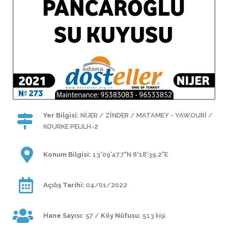
Yer Bilgisi:
NİJER / ZİNDER / MATAMEY - YAWOURİ /
KOURKE PEULH-2
Konum Bilgisi:
13°09'47.7"N 8°18'39.2"E
Açılış Tarihi:
04/01/2022
Hane Sayısı:
57 /
Köy Nüfusu:
513 kişi