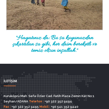
"Hayatınız da: Bu su kuyunuzdan
çıkartılan su gibi, her daim bereketli ve
temiz olsun inşallah."
İLETİŞİM
Kuruköprü Mah. Sefa Özler Cad. Fatih Plaza Zemin Kat No:1
Seyhan/ADANA
Telefon :
+90 322 352 9494
Fax :
+90 322 352 9495
Mobil :
+90 541 352 9440