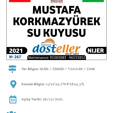
Yer Bilgisi:
NİJER / ZİNDER / TSAOUNİ / ZANE
Konum Bilgisi:
13°10'24.2"N 8°18'45.3"E
Açılış Tarihi:
26/12/2021