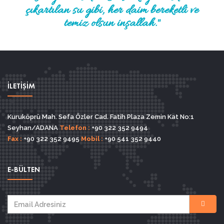
çıkartılan su gibi, her daim bereketli ve
temiz olsun inşallah."
İLETİŞİM
Kuruköprü Mah. Sefa Özler Cad. Fatih Plaza Zemin Kat No:1
Seyhan/ADANA
Telefon :
+90 322 352 9494
Fax :
+90 322 352 9495
Mobil :
+90 541 352 9440
E-BÜLTEN