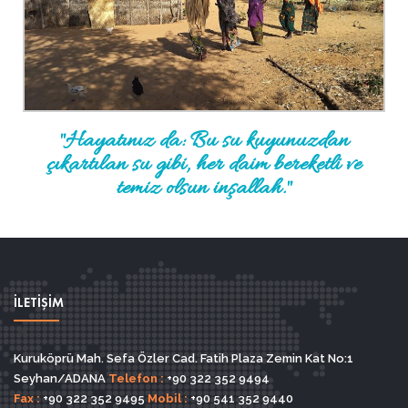
"Hayatınız da: Bu su kuyunuzdan
çıkartılan su gibi, her daim bereketli ve
temiz olsun inşallah."
İLETİŞİM
Kuruköprü Mah. Sefa Özler Cad. Fatih Plaza Zemin Kat No:1
Seyhan/ADANA
Telefon :
+90 322 352 9494
Fax :
+90 322 352 9495
Mobil :
+90 541 352 9440