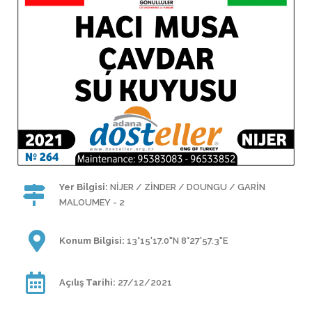
Yer Bilgisi:
NİJER / ZİNDER / DOUNGU / GARİN
MALOUMEY - 2
Konum Bilgisi:
13°15'17.0"N 8°27'57.3"E
Açılış Tarihi:
27/12/2021