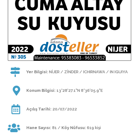
Yer Bilgisi:
NİJER / ZİNDER / ICHIRNAWA / IN IGUIYA
Konum Bilgisi:
13°28'27.1"N 8°36'05.9"E
Açılış Tarihi:
20/07/2022
Hane Sayısı:
81 /
Köy Nüfusu:
619 kişi