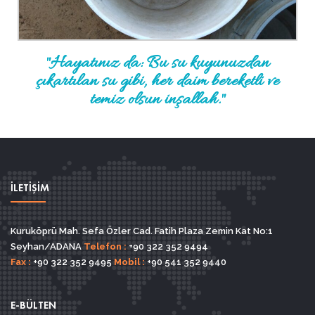
"Hayatınız da: Bu su kuyunuzdan
çıkartılan su gibi, her daim bereketli ve
temiz olsun inşallah."
İLETİŞİM
Kuruköprü Mah. Sefa Özler Cad. Fatih Plaza Zemin Kat No:1
Seyhan/ADANA
Telefon :
+90 322 352 9494
Fax :
+90 322 352 9495
Mobil :
+90 541 352 9440
E-BÜLTEN