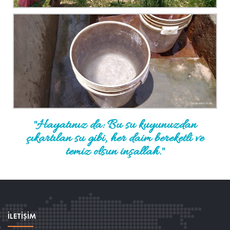
"Hayatınız da: Bu su kuyunuzdan
çıkartılan su gibi, her daim bereketli ve
temiz olsun inşallah."
İLETİŞİM