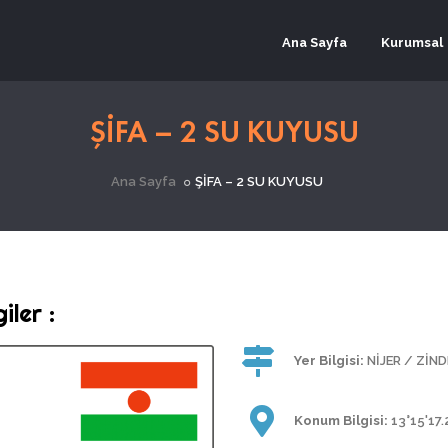
Ana Sayfa
Kurumsal
ŞİFA – 2 SU KUYUSU
Ana Sayfa
ŞİFA – 2 SU KUYUSU
ler :
Yer Bilgisi:
NİJER / ZİN
Konum Bilgisi:
13°15'17.