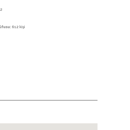
2
üfusu:
612 kişi