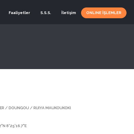
Faaliyetler
S.S.S.
İletişim
ONLINE İŞLEMLER
DER / DOUNGOU / RIJIYA MAUKOUKOKI
2"N 8°25'16.7"E