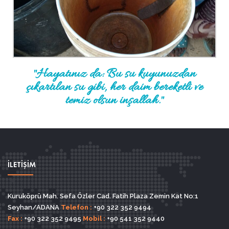
"Hayatınız da: Bu su kuyunuzdan
çıkartılan su gibi, her daim bereketli ve
temiz olsun inşallah."
İLETİŞİM
Kuruköprü Mah. Sefa Özler Cad. Fatih Plaza Zemin Kat No:1
Seyhan/ADANA
Telefon :
+90 322 352 9494
Fax :
+90 322 352 9495
Mobil :
+90 541 352 9440