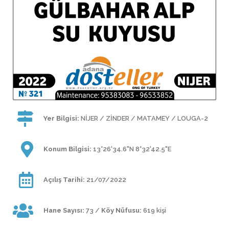
Yer Bilgisi:
NİJER / ZİNDER / MATAMEY / LOUGA-2
Konum Bilgisi:
13°26'34.6"N 8°32'42.5"E
Açılış Tarihi:
21/07/2022
Hane Sayısı:
73 /
Köy Nüfusu:
619 kişi