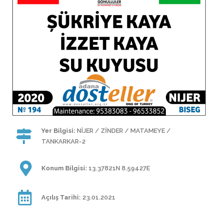
Yer Bilgisi:
NİJER / ZİNDER / MATAMEYE /
TANKARKAR-2
Konum Bilgisi:
13.37821N 8.59427E
Açılış Tarihi:
23.01.2021