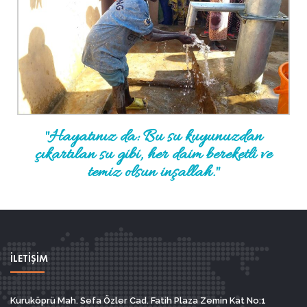
"Hayatınız da: Bu su kuyunuzdan
çıkartılan su gibi, her daim bereketli ve
temiz olsun inşallah."
İLETİŞİM
Kuruköprü Mah. Sefa Özler Cad. Fatih Plaza Zemin Kat No:1