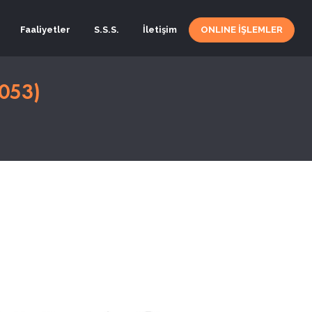
Faaliyetler
S.S.S.
İletişim
ONLINE İŞLEMLER
053)