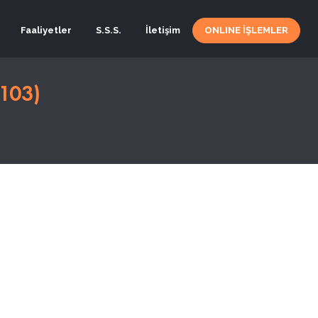
Faaliyetler
S.S.S.
İletişim
ONLINE İŞLEMLER
103)