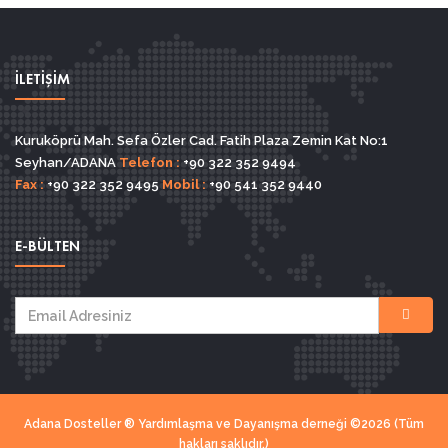
İLETİŞİM
Kuruköprü Mah. Sefa Özler Cad. Fatih Plaza Zemin Kat No:1
Seyhan/ADANA
Telefon :
+90 322 352 9494
Fax :
+90 322 352 9495
Mobil :
+90 541 352 9440
E-BÜLTEN
Adana Dosteller ® Yardımlaşma ve Dayanışma derneği ©2026 (Tüm
hakları saklıdır.)