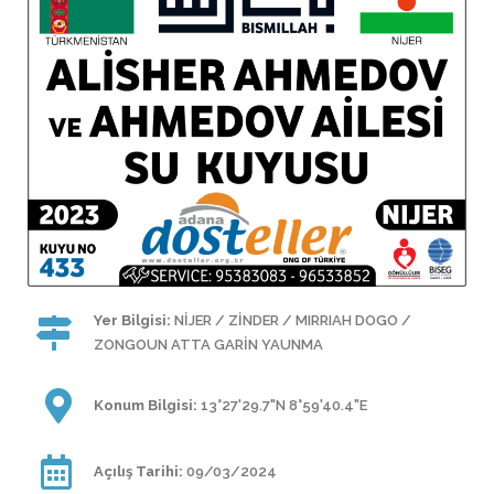
Yer Bilgisi:
NİJER / ZİNDER / MIRRIAH DOGO /
ZONGOUN ATTA GARİN YAUNMA
Konum Bilgisi:
13°27'29.7"N 8°59'40.4"E
Açılış Tarihi:
09/03/2024