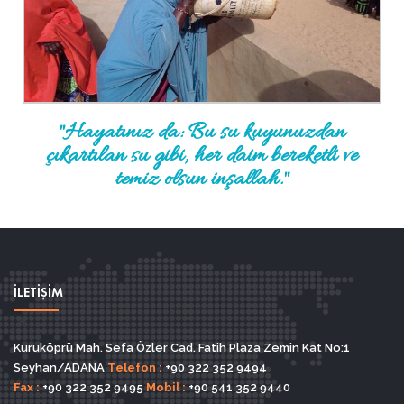
"Hayatınız da: Bu su kuyunuzdan
çıkartılan su gibi, her daim bereketli ve
temiz olsun inşallah."
İLETİŞİM
Kuruköprü Mah. Sefa Özler Cad. Fatih Plaza Zemin Kat No:1
Seyhan/ADANA
Telefon :
+90 322 352 9494
Fax :
+90 322 352 9495
Mobil :
+90 541 352 9440