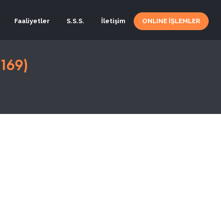
Faaliyetler
S.S.S.
İletişim
ONLINE İŞLEMLER
169)