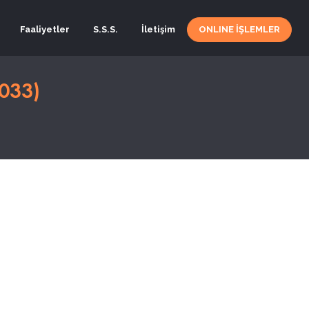
Faaliyetler
S.S.S.
İletişim
ONLINE İŞLEMLER
033)