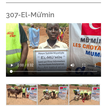
307-El-Mü’min