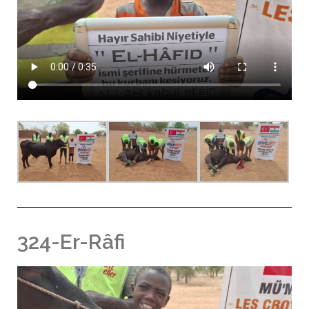
324-Er-Râfi