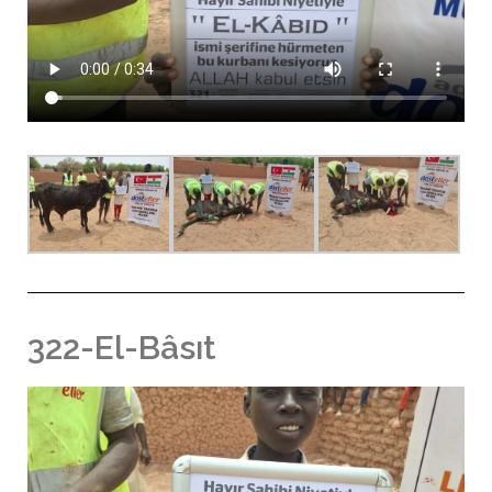
322-El-Bâsıt