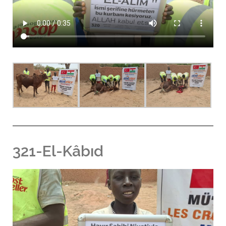
321-El-Kâbıd