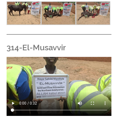
314-El-Musavvir