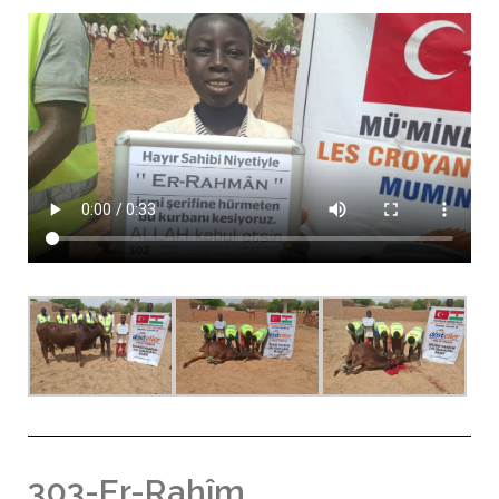
303-Er-Rahîm