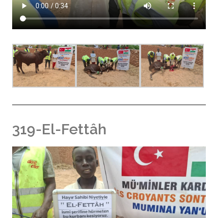
319-El-Fettâh